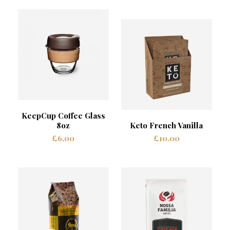
KeepCup Coffee Glass
8oz
Keto French Vanilla
£
6.00
£
10.00